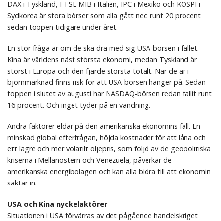
DAX i Tyskland, FTSE MIB i Italien, IPC i Mexiko och KOSPI i
Sydkorea är stora börser som alla gått ned runt 20 procent
sedan toppen tidigare under året.
En stor fråga är om de ska dra med sig USA-börsen i fallet.
Kina är världens näst största ekonomi, medan Tyskland är
störst i Europa och den fjärde största totalt. När de är i
björnmarknad finns risk för att USA-börsen hänger på. Sedan
toppen i slutet av augusti har NASDAQ-börsen redan fallit runt
16 procent. Och inget tyder på en vändning.
Andra faktorer eldar på den amerikanska ekonomins fall. En
minskad global efterfrågan, höjda kostnader för att låna och
ett lägre och mer volatilt oljepris, som följd av de geopolitiska
kriserna i Mellanöstern och Venezuela, påverkar de
amerikanska energibolagen och kan alla bidra till att ekonomin
saktar in.
USA och Kina nyckelaktörer
Situationen i USA förvärras av det pågående handelskriget