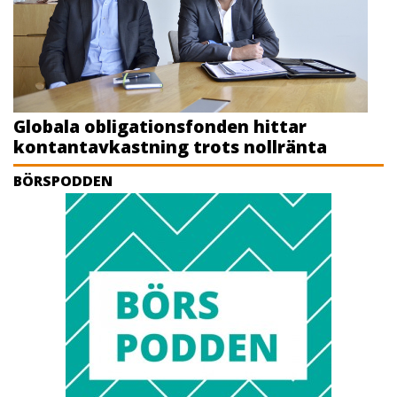
Globala obligationsfonden hittar
kontantavkastning trots nollränta
BÖRSPODDEN