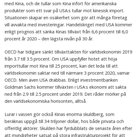
med Kina, och de tullar som Kina infört för amerikanska
produkter som ett svar på USA:s tullar mot kinesisk import.
Situationen skapar en osäkerhet som gör att många företag
vill avvakta med investeringar. Handelskriget med USA kommer
enligt prognos att sänka Kinas tillväxt från 6,6 procent till 6,0
procent år 2020 – den lägsta nivån på 30 år.
OECD har tidigare sänkt tillväxttakten för världsekonomin 2019
från 3.7 till 3.5 procent. Om USA uppfyller hotet att höja
importtullar mot Kina till 25 procent, kan det leda till att
världsekonomin saktar ned till närmare 3 procent 2020, varnar
OECD. Men även USA drabbas. Enligt investmentbanken
Goldman Sachs kommer tillväxten i USA:s ekonomi att sakta
ned från 2.9 till 2.5 procent under 2019. Det råder mörker på
den världsekonomiska horisonten, alltså.
Lurar i vassen gör också Kinas enorma skuldberg, som
beräknas uppgå till 34 triljoner dollar, hos både privata och
offentlig aktörer. Skulden har fyrdubblats de senaste åren efter
att myndigheter satsat på stora infrastrukturprojekt för att