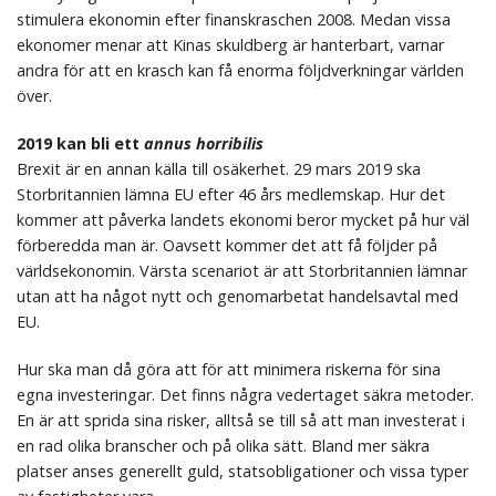
stimulera ekonomin efter finanskraschen 2008. Medan vissa
ekonomer menar att Kinas skuldberg är hanterbart, varnar
andra för att en krasch kan få enorma följdverkningar världen
över.
2019 kan bli ett
annus horribilis
Brexit är en annan källa till osäkerhet. 29 mars 2019 ska
Storbritannien lämna EU efter 46 års medlemskap. Hur det
kommer att påverka landets ekonomi beror mycket på hur väl
förberedda man är. Oavsett kommer det att få följder på
världsekonomin. Värsta scenariot är att Storbritannien lämnar
utan att ha något nytt och genomarbetat handelsavtal med
EU.
Hur ska man då göra att för att minimera riskerna för sina
egna investeringar. Det finns några vedertaget säkra metoder.
En är att sprida sina risker, alltså se till så att man investerat i
en rad olika branscher och på olika sätt. Bland mer säkra
platser anses generellt guld, statsobligationer och vissa typer