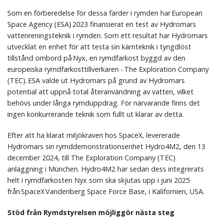
Som en förberedelse för dessa färder i rymden har European
Space Agency (ESA) 2023 finansierat en test av Hydromars
vattenreningsteknik i rymden. Som ett resultat har Hydromars
utvecklat en enhet för att testa sin kärnteknik i tyngdlöst
tillstånd ombord på Nyx, en rymdfarkost byggd av den
europeiska rymdfarkosttillverkaren - The Exploration Company
(TEC). ESA valde ut Hydromars på grund av Hydromars
potential att uppnå total återanvändning av vatten, vilket
behövs under långa rymduppdrag. För närvarande finns det
ingen konkurrerande teknik som fullt ut klarar av detta.
Efter att ha klarat miljökraven hos SpaceX, levererade
Hydromars sin rymddemonstrationsenhet Hydro4M2, den 13
december 2024, till The Exploration Company (TEC)
anläggning i München. Hydro4M2 har sedan dess integrerats
helt i rymdfarkosten Nyx som ska skjutas upp i juni 2025
från SpaceX Vandenberg Space Force Base, i Kalifornien, USA.
Stöd från Rymdstyrelsen möjliggör nästa steg