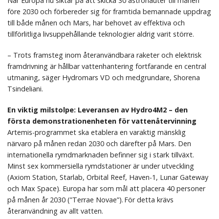
När Europa nu siktar på att skicka 30 astronauter till månen
före 2030 och förbereder sig för framtida bemannade uppdrag
till både månen och Mars, har behovet av effektiva och
tillförlitliga livsuppehållande teknologier aldrig varit större.
– Trots framsteg inom återanvändbara raketer och elektrisk
framdrivning är hållbar vattenhantering fortfarande en central
utmaning, säger Hydromars VD och medgrundare, Shorena
Tsindeliani.
En viktig milstolpe: Leveransen av Hydro4M2 – den
första demonstrationenheten för vattenåtervinning
Artemis-programmet ska etablera en varaktig mänsklig
närvaro på månen redan 2030 och därefter på Mars. Den
internationella rymdmarknaden befinner sig i stark tillväxt.
Minst sex kommersiella rymdstationer är under utveckling
(Axiom Station, Starlab, Orbital Reef, Haven-1, Lunar Gateway
och Max Space). Europa har som mål att placera 40 personer
på månen år 2030 (”Terrae Novae”). För detta krävs
återanvändning av allt vatten.