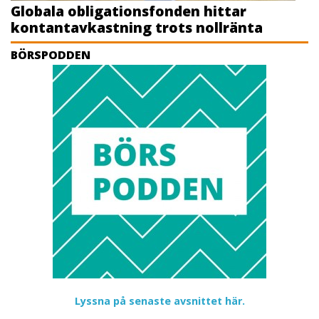
Globala obligationsfonden hittar
kontantavkastning trots nollränta
BÖRSPODDEN
Lyssna på senaste avsnittet här.