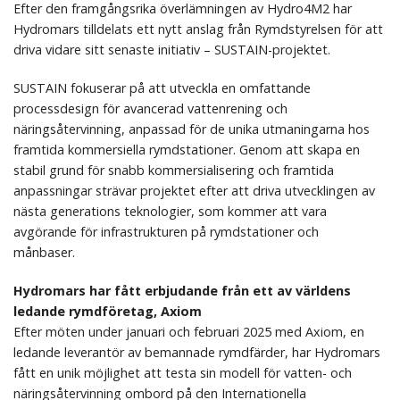
Efter den framgångsrika överlämningen av Hydro4M2 har
Hydromars tilldelats ett nytt anslag från Rymdstyrelsen för att
driva vidare sitt senaste initiativ – SUSTAIN-projektet.
SUSTAIN fokuserar på att utveckla en omfattande
processdesign för avancerad vattenrening och
näringsåtervinning, anpassad för de unika utmaningarna hos
framtida kommersiella rymdstationer. Genom att skapa en
stabil grund för snabb kommersialisering och framtida
anpassningar strävar projektet efter att driva utvecklingen av
nästa generations teknologier, som kommer att vara
avgörande för infrastrukturen på rymdstationer och
månbaser.
Hydromars har fått erbjudande från ett av världens
ledande rymdföretag, Axiom
Efter möten under januari och februari 2025 med Axiom, en
ledande leverantör av bemannade rymdfärder, har Hydromars
fått en unik möjlighet att testa sin modell för vatten- och
näringsåtervinning ombord på den Internationella