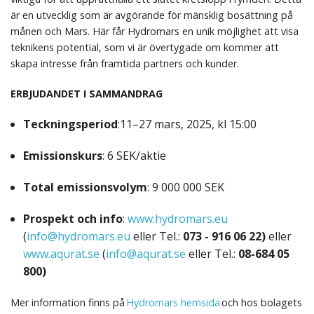
är en utvecklig som är avgörande för mänsklig bosättning på
månen och Mars. Här får Hydromars en unik möjlighet att visa
teknikens potential, som vi är övertygade om kommer att
skapa intresse från framtida partners och kunder.
ERBJUDANDET I SAMMANDRAG
Teckningsperiod
:11–27 mars, 2025, kl 15:00
Emissionskurs
: 6 SEK/aktie
Total emissionsvolym
: 9 000 000 SEK
Prospekt och info
:
www.hydromars.eu
(
info@hydromars.eu
eller Tel.:
073 - 916 06 22)
eller
www.aqurat.se
(
info@aqurat.se
eller Tel.:
08-684 05
800)
Mer information finns på
Hydromars hemsida
och hos bolagets