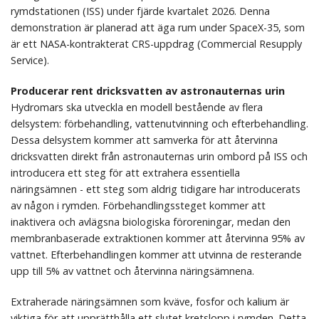
rymdstationen (ISS) under fjärde kvartalet 2026. Denna
demonstration är planerad att äga rum under SpaceX-35, som
är ett NASA-kontrakterat CRS-uppdrag (Commercial Resupply
Service).
Producerar rent dricksvatten av astronauternas urin
Hydromars ska utveckla en modell bestående av flera
delsystem: förbehandling, vattenutvinning och efterbehandling.
Dessa delsystem kommer att samverka för att återvinna
dricksvatten direkt från astronauternas urin ombord på ISS och
introducera ett steg för att extrahera essentiella
näringsämnen - ett steg som aldrig tidigare har introducerats
av någon i rymden. Förbehandlingssteget kommer att
inaktivera och avlägsna biologiska föroreningar, medan den
membranbaserade extraktionen kommer att återvinna 95% av
vattnet. Efterbehandlingen kommer att utvinna de resterande
upp till 5% av vattnet och återvinna näringsämnena.
Extraherade näringsämnen som kväve, fosfor och kalium är
viktiga för att upprätthålla ett slutet kretslopp i rymden. Detta