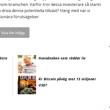
inom branschen. Varför tror dessa investerare så starkt
n driva denna potentiella tillväxt? Häng med när vi
ionära förutsägelser.
Visa fler inlägg
ästa
Huvudsaken som räddar liv
Är Bitcoin påväg mot 13 miljoner
USD?