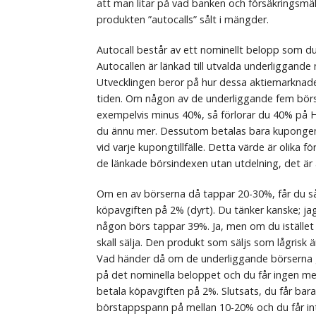
att man litar på vad banken och försäkringsmä
produkten ”autocalls” sålt i mängder.
Autocall består av ett nominellt belopp som du
Autocallen är länkad till utvalda underliggande
Utvecklingen beror på hur dessa aktiemarknade
tiden. Om någon av de underliggande fem börs
exempelvis minus 40%, så förlorar du 40% på H
du ännu mer. Dessutom betalas bara kupongen
vid varje kupongtillfälle. Detta värde är olika
de länkade börsindexen utan utdelning, det är
Om en av börserna då tappar 20-30%, får du så
köpavgiften på 2% (dyrt). Du tänker kanske; ja
någon börs tappar 39%. Ja, men om du istället k
skall sälja. Den produkt som säljs som lågrisk 
Vad händer då om de underliggande börserna gå
på det nominella beloppet och du får ingen m
betala köpavgiften på 2%. Slutsats, du får bar
börstappspann på mellan 10-20% och du får int