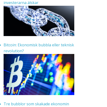
investerarna älskar
Bitcoin: Ekonomisk bubbla eller teknisk
revolution?
Tre bubblor som skakade ekonomin