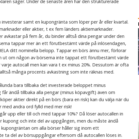
klaren säger. Under de senaste åren har den strukturerade
 investerar samt en kupongränta som löper per år eller kvartal.
 marknader eller aktier, t ex fem länders aktiemarknader.
r avkastar på fem år, du binder alltså dina pengar under den
erna tappar mer än ett förutbestämt värde på inlösendagen,
ELA ditt nominella belopp. Tappar en börs ännu mer, förlorar
 ut om någon av börserna inte tappat ett förutbestämt värde
 för varje autocall men kan vara t ex minus 20%. Dessutom är ofta
 alltså många procents avkastning som inte räknas med.
lunda bara tillbaka det investerade beloppet minus
g får ändå tillbaka alla pengar (minus köpavgift) även om
öper aktier direkt på en börs (bara en risk) kan du välja när du
är med andra ord fylld med mer risk!
r upp eller till och med tappar 10%? Då löser autocallen in
er kupong och inte del av uppgången, men du måste ändå
a kupongräntan om alla börser håller sig inom ett
e ta del av börsuppgångar eftersom då autocallen löses in.