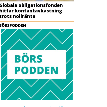
Globala obligationsfonden
hittar kontantavkastning
trots nollränta
BÖRSPODDEN