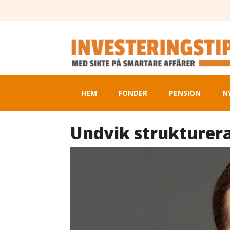
HEM
FONDER
PENSION
N
Undvik strukturer