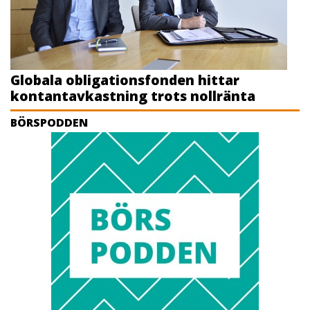
Globala obligationsfonden hittar
kontantavkastning trots nollränta
BÖRSPODDEN