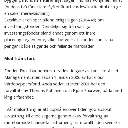
bygger på fundamental analys, säger Thomas Pohjanen, en av
fondens två förvaltare. Syftet är att värdesäkra kapital och ge
en säker meravkastning.
Excalibur är en specialfond enligt lagen (2004:46) om
investeringsfonder. Den skiljer sig från vanliga
investeringsfonder bland annat genom ett friare
placeringsreglemente, vilket betyder att fonden kan tjäna
pengar i både stigande och fallande marknader.
Med från start
Fonden Excalibur administrerades tidigare av Lancelot Asset
Management, men sedan 1 januari 2006 av Excalibur
Värdepappersfond. Ända sedan starten 2001 har den
förvaltats av Thomas Pohjanen och Björn Suurwee, båda med
lång erfarenhet.
–Vår målsättning är att uppnå en över tiden god absolut
avkastning till andelsägarna genom aktiv förvaltning av
räntebärande finansiella instrument, framförallt i den svenska