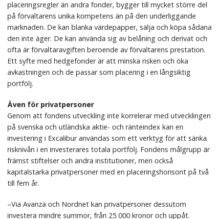
placeringsregler än andra fonder, bygger till mycket större del
på förvaltarens unika kompetens än på den underliggande
marknaden. De kan blanka värdepapper, sälja och köpa sådana
den inte äger. De kan använda sig av belåning och derivat och
ofta är förvaltaravgiften beroende av förvaltarens prestation.
Ett syfte med hedgefonder är att minska risken och öka
avkastningen och de passar som placering i en långsiktig
portfölj.
Även för privatpersoner
Genom att fondens utveckling inte korrelerar med utvecklingen
på svenska och utländska aktie- och ränteindex kan en
investering i Excalibur användas som ett verktyg för att sänka
risknivån i en investerares totala portfölj. Fondens målgrupp är
främst stiftelser och andra institutioner, men också
kapitalstarka privatpersoner med en placeringshorisont på två
till fem år.
–Via Avanza och Nordnet kan privatpersoner dessutom
investera mindre summor, från 25 000 kronor och uppåt.