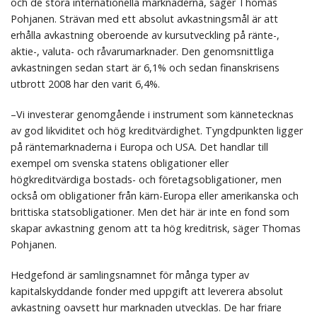
och de stora internationella marknaderna, säger Thomas
Pohjanen. Strävan med ett absolut avkastningsmål är att
erhålla avkastning oberoende av kursutveckling på ränte-,
aktie-, valuta- och råvarumarknader. Den genomsnittliga
avkastningen sedan start är 6,1% och sedan finanskrisens
utbrott 2008 har den varit 6,4%.
–Vi investerar genomgående i instrument som kännetecknas
av god likviditet och hög kreditvärdighet. Tyngdpunkten ligger
på räntemarknaderna i Europa och USA. Det handlar till
exempel om svenska statens obligationer eller
högkreditvärdiga bostads- och företagsobligationer, men
också om obligationer från kärn-Europa eller amerikanska och
brittiska statsobligationer. Men det här är inte en fond som
skapar avkastning genom att ta hög kreditrisk, säger Thomas
Pohjanen.
Hedgefond är samlingsnamnet för många typer av
kapitalskyddande fonder med uppgift att leverera absolut
avkastning oavsett hur marknaden utvecklas. De har friare