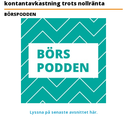
kontantavkastning trots nollränta
BÖRSPODDEN
Lyssna på senaste avsnittet här.