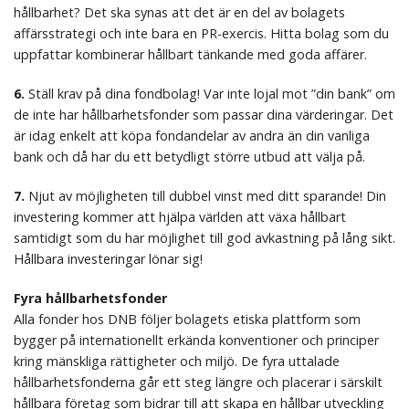
hållbarhet? Det ska synas att det är en del av bolagets
affärsstrategi och inte bara en PR-exercis. Hitta bolag som du
uppfattar kombinerar hållbart tänkande med goda affärer.
6.
Ställ krav på dina fondbolag! Var inte lojal mot ”din bank” om
de inte har hållbarhetsfonder som passar dina värderingar. Det
är idag enkelt att köpa fondandelar av andra än din vanliga
bank och då har du ett betydligt större utbud att välja på.
7.
Njut av möjligheten till dubbel vinst med ditt sparande! Din
investering kommer att hjälpa världen att växa hållbart
samtidigt som du har möjlighet till god avkastning på lång sikt.
Hållbara investeringar lönar sig!
Fyra hållbarhetsfonder
Alla fonder hos DNB följer bolagets etiska plattform som
bygger på internationellt erkända konventioner och principer
kring mänskliga rättigheter och miljö. De fyra uttalade
hållbarhetsfonderna går ett steg längre och placerar i särskilt
hållbara företag som bidrar till att skapa en hållbar utveckling